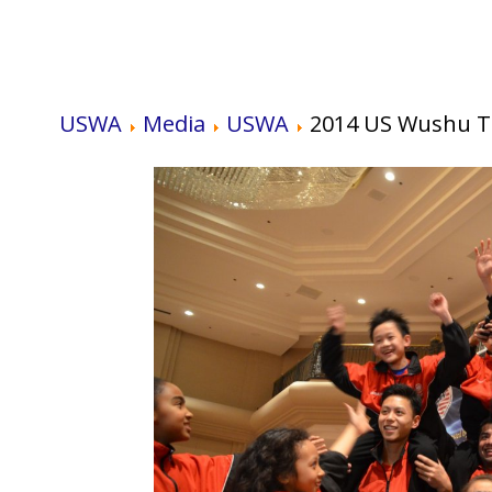
USWA
Media
USWA
2014 US Wushu T