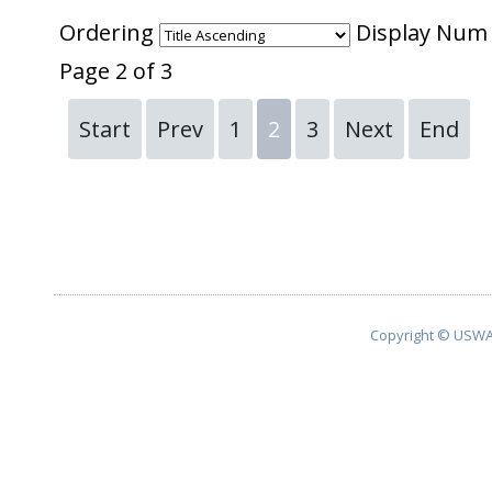
Ordering
Display Nu
Page 2 of 3
Start
Prev
1
2
3
Next
End
Copyright © USWA 2